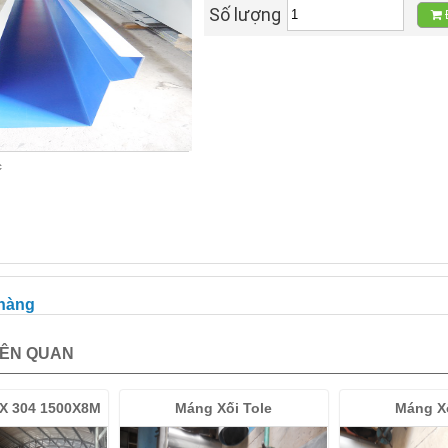
Số lượng
c
 hàng
IÊN QUAN
OX 304 1500X8M
Máng Xối Tole
Máng Xố