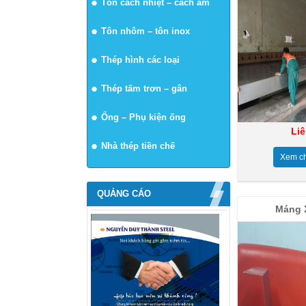
Tôn cách nhiệt – cách âm
Tôn nhôm – tôn inox
Thép hình các loại
Thép tấm trơn – gân
Ống – Phụ kiện ống
Li
Nhà thép tiền chế
Xem chi
QUẢNG CÁO
Máng 