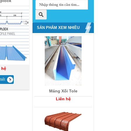
iplock
SẢN PHẨM XEM NHIỀU
 hệ
tiết
Máng Xối Tole
Liên hệ