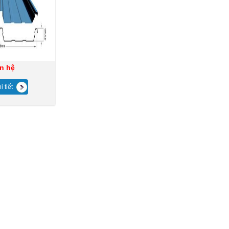
ên hệ
 tiết