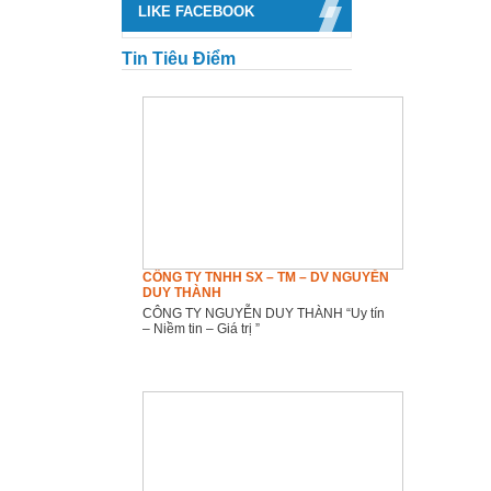
Quên mật khẩu
Đăng ký
LIKE FACEBOOK
Tin Tiêu Điểm
CÔNG TY TNHH SX – TM – DV NGUYỄN
DUY THÀNH
CÔNG TY NGUYỄN DUY THÀNH “Uy tín
– Niềm tin – Giá trị ”