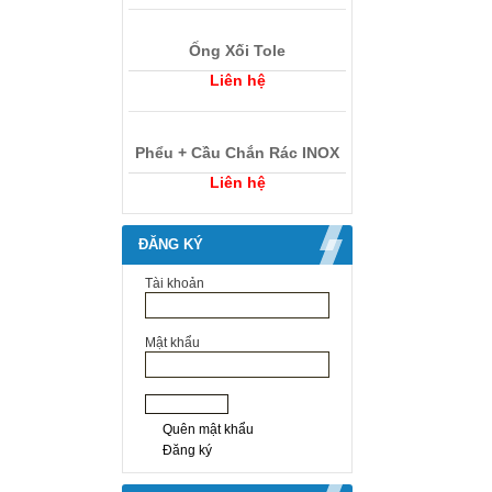
Liên hệ
Diềm Cong
Liên hệ
Ống Xối Tole
Liên hệ
Phểu + Cầu Chắn Rác INOX
Liên hệ
ĐĂNG KÝ
Tài khoản
Mật khẩu