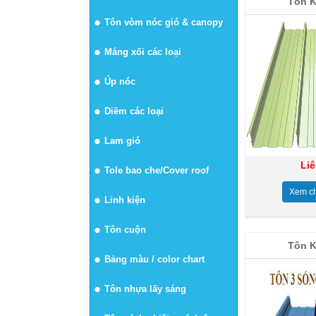
Tôn K
Tôn vòm nóc gió & canopy
Máng xối các loại
Úp nóc
Diềm các loại
Lam gió
Li
Tole bao che/Cover roof
Xem chi
Linh kiện
Tôn cuộn
Tôn K
Bảng màu / color chart
Tôn nhựa lấy sáng