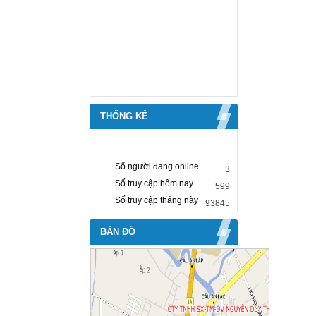
THỐNG KÊ
Số người đang online
3
Số truy cập hôm nay
599
Số truy cập tháng này
93845
BẢN ĐỒ