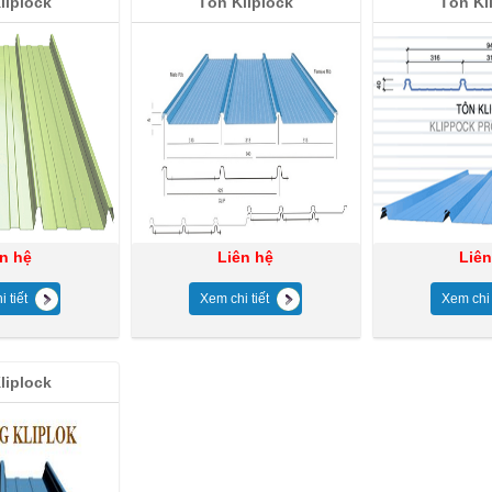
liplock
Tôn Kliplock
Tôn Kl
ên hệ
Liên hệ
Liên
 tiết
Xem chi tiết
Xem chi 
liplock