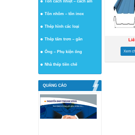
Tôn cách nhiệt – cách âm
Tôn nhôm – tôn inox
Thép hình các loại
Thép tấm trơn – gân
Li
Xem chi
Ống – Phụ kiện ống
Nhà thép tiền chế
QUẢNG CÁO