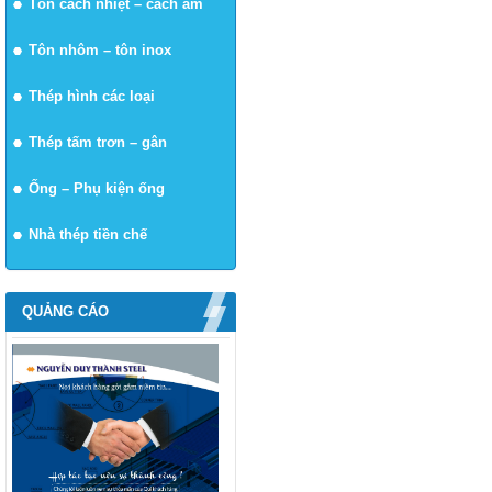
Tôn cách nhiệt – cách âm
Tôn nhôm – tôn inox
Thép hình các loại
Thép tấm trơn – gân
Ống – Phụ kiện ống
Nhà thép tiền chế
QUẢNG CÁO