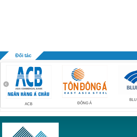
Đối tác
BLUESCOP
ĐÔNG Á
ACB