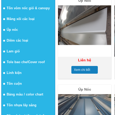
Úp Nóc
Tôn vòm nóc gió & canopy
Máng xối các loại
Úp nóc
Diềm các loại
Lam gió
Liên hệ
Tole bao che/Cover roof
Xem chi tiết
Linh kiện
Tôn cuộn
Úp Nóc
Bảng màu / color chart
Tôn nhựa lấy sáng