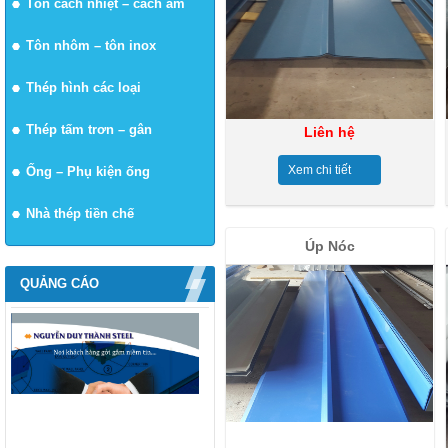
Tôn cách nhiệt – cách âm
Tôn nhôm – tôn inox
Thép hình các loại
Thép tấm trơn – gân
Liên hệ
Xem chi tiết
Ống – Phụ kiện ống
Nhà thép tiền chế
Úp Nóc
QUẢNG CÁO