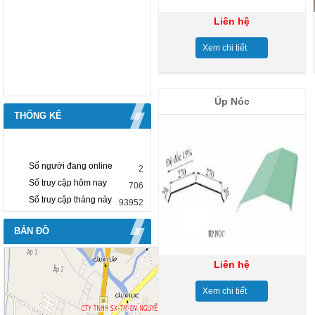
Liên hệ
Xem chi tiết
Úp Nóc
THỐNG KÊ
Số người đang online
2
Số truy cập hôm nay
706
Số truy cập tháng này
93952
BẢN ĐỒ
Liên hệ
Xem chi tiết